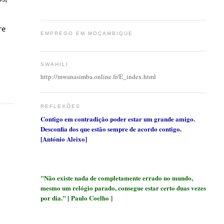
re
EMPREGO EM MOÇAMBIQUE
SWAHILI
http://mwanasimba.online.fr/E_index.html
REFLEXÕES
Contigo em contradição poder estar um grande amigo.
Desconfia dos que estão sempre de acordo contigo.
[António Aleixo]
"Não existe nada de completamente errado no mundo,
mesmo um relógio parado, consegue estar certo duas vezes
por dia." [ Paulo Coelho ]