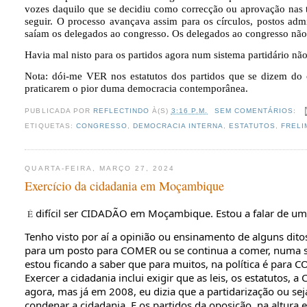
vozes daquilo que se decidiu como correcção ou aprovação nas te
seguir. O processo avançava assim para os círculos, postos admin
saíam os delegados ao congresso. Os delegados ao congresso não e
Havia mal nisto para os partidos agora num sistema partidário n
Nota: dói-me VER nos estatutos dos partidos que se dizem do c
praticarem o pior duma democracia contemporânea.
PUBLICADA POR
REFLECTINDO
À(S)
3:16 P.M.
SEM COMENTÁRIOS:
ETIQUETAS:
CONGRESSO
,
DEMOCRACIA INTERNA
,
ESTATUTOS
,
FRELI
QUARTA-FEIRA, MARÇO 27, 2024
Exercício da cidadania em Moçambique
difícil ser CIDADÃO em Moçambique. Estou a falar de u
É
Tenho visto por aí a opinião ou ensinamento de alguns ditos
para um posto para COMER ou se continua a comer, numa soc
estou ficando a saber que para muitos, na política é para 
Exercer a cidadania inclui exigir que as leis, os estatutos, a
C
agora, mas já em 2008, eu dizia que a partidarização ou seja
condenar a cidadania. E os partidos da oposição, na altura