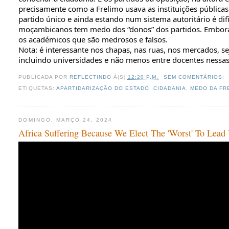
precisamente como a Frelimo usava as instituições pública
partido único e ainda estando num sistema autoritário é di
moçambicanos tem medo dos “donos” dos partidos. Embora
os académicos que são medrosos e falsos.
Nota: é interessante nos chapas, nas ruas, nos mercados, s
incluindo universidades e não menos entre docentes nessas 
PUBLICADA POR
REFLECTINDO
À(S)
12:20 P.M.
SEM COMENTÁRIOS:
ETIQUETAS:
APARTIDARIZAÇÃO DO ESTADO
,
CIDADANIA
,
MEDO DA FR
DOMINGO, MARÇO 24, 2024
Africa Suffering Because We Elect The 'Worst' To Le