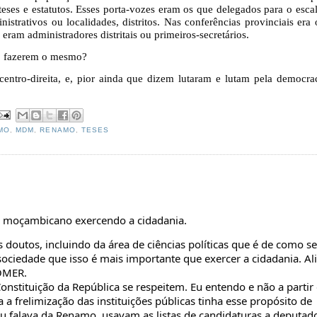
ses e estatutos. Esses porta-vozes eram os que delegados para o esca
istrativos ou localidades, distritos. Nas conferências provinciais era
ram administradores distritais ou primeiros-secretários.
ão fazerem o mesmo?
entro-direita, e, pior ainda que dizem lutaram e lutam pela democra
MO
,
MDM
,
RENAMO
,
TESES
m moçambicano exercendo a cidadania.
 doutos, incluindo da área de ciências políticas que é de como se
iedade que isso é mais importante que exercer a cidadania. Ali
COMER.
onstituição da República se respeitem. Eu entendo e não a partir
 a frelimização das instituições públicas tinha esse propósito de
 eu falava da Renamo, usavam as listas de candidaturas a deputad