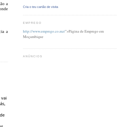
lão a
Cria o teu cartão de visita
 onde
EMPREGO
http://www.emprego.co.mz/
">
Página de Emprego em
cia a
Moçambique
ANÚNCIOS
 vai
ás,
 de
os,