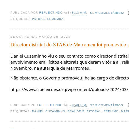
PUBLICADA POR
REFLECTINDO
À(S)
8:12 A.M.
SEM COMENTÁRIOS:
ETIQUETAS:
PATRICE LUMUMBA
SEXTA-FEIRA, MARÇO 08, 2024
Director distrital do STAE de Marromeu foi promovido a
Daniel Cuzaminho viu o seu contrato como director distrit
envolvimento em ilícitos eleitorais que deram vitória à Fre
Novembro, na autarquia de Marrromeu.
Não obstante, o Governo promoveu-lhe ao cargo de directo
https://www.cipeleicoes.org/wp-content/uploads/2024/03/
PUBLICADA POR
REFLECTINDO
À(S)
3:48 P.M.
SEM COMENTÁRIOS:
ETIQUETAS:
DANIEL CUZAMINHO
,
FRAUDE ELEITORAL
,
FRELIMO
,
MAR