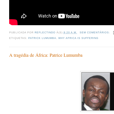
PUBLICADA POR
REFLECTINDO
À(S)
8:20 A.M.
SEM COMENTÁRIOS:
ETIQUETAS:
PATRICK LUMUMBA
,
WHY AFRICA IS SUFFERING
A tragédia de África: Patrice Lumumba